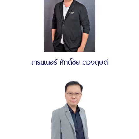
เทรนเนอร์ ศักดิ์ชัย ดวงดุษดี