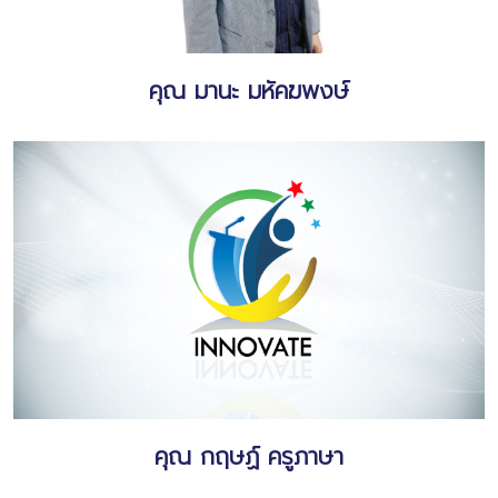
คุณ มานะ มหัคฆพงษ์
คุณ กฤษฏ์ ครูภาษา