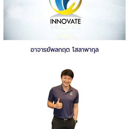
อาจารย์พลกฤต โสลาพากุล