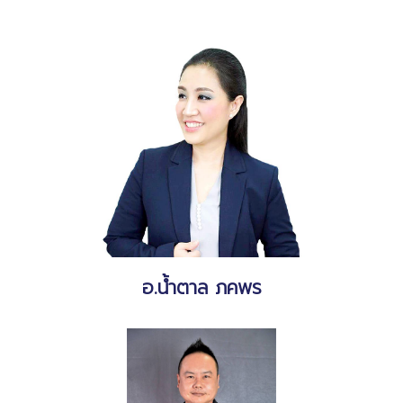
อ.น้ำตาล ภคพร