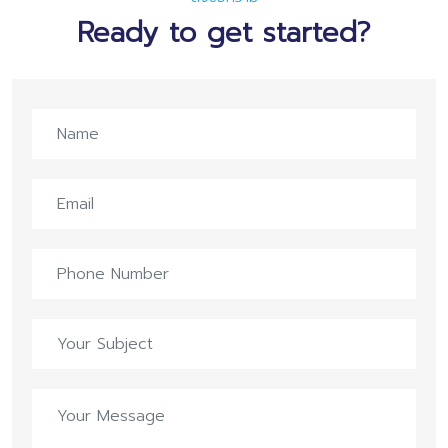
Ready to get started?