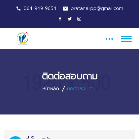
064 949 9654
pratana.ipp@gmail.com
ติดต่อสอบถาม
หน้าหลัก
ติดต่อสอบถาม