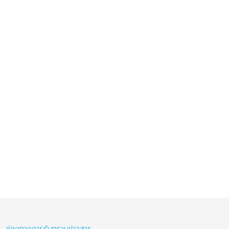
ช่องทางการรับทราบข่าวสาร